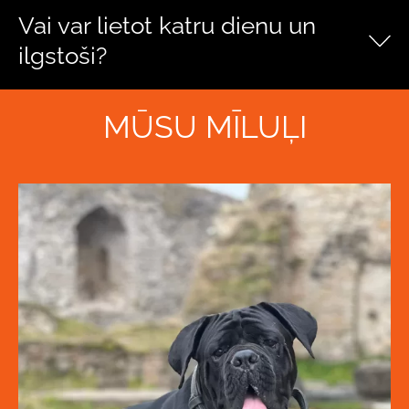
Vai var lietot katru dienu un
ilgstoši?
MŪSU MĪLUĻI