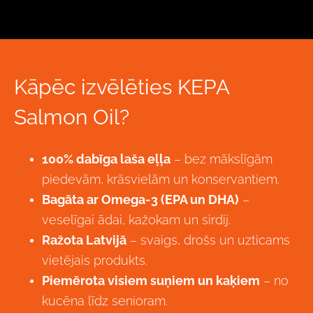
Kāpēc izvēlēties KEPA
Salmon Oil?
100% dabīga laša eļļa
– bez mākslīgām
piedevām, krāsvielām un konservantiem.
Bagāta ar Omega-3 (EPA un DHA)
–
veselīgai ādai, kažokam un sirdij.
Ražota Latvijā
– svaigs, drošs un uzticams
vietējais produkts.
Piemērota visiem suņiem un kaķiem
– no
kucēna līdz senioram.