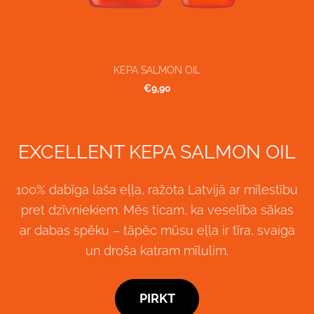
KEPA SALMON OIL
€9,90
EXCELLENT KEPA SALMON OIL
100% dabīga laša eļļa, ražota Latvijā ar mīlestību
pret dzīvniekiem. Mēs ticam, ka veselība sākas
ar dabas spēku – tāpēc mūsu eļļa ir tīra, svaiga
un droša katram mīlulim.
PIRKT